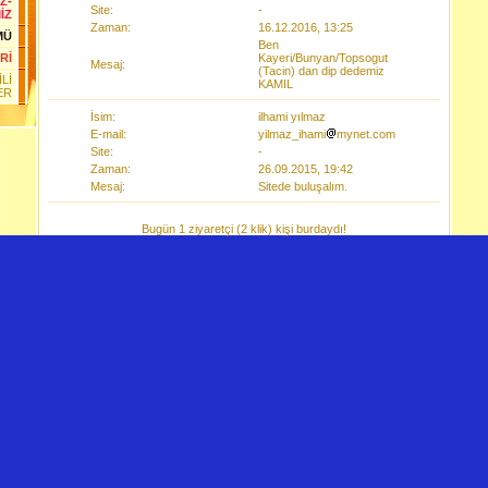
Z-
Site:
-
İZ
Zaman:
16.12.2016, 13:25
MÜ
Ben
Kayeri/Bunyan/Topsogut
Rİ
Mesaj:
(Tacin) dan dip dedemiz
Lİ
KAMIL
ER
İsim:
ilhami yılmaz
E-mail:
yilmaz_ihami
mynet.com
Site:
-
Zaman:
26.09.2015, 19:42
Mesaj:
Sitede buluşalım.
Bugün 1 ziyaretçi (2 klik) kişi burdaydı!