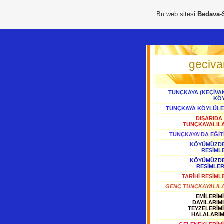
Bu web sitesi
Bedava-
geciva
TUNÇKAYA (KEÇİVAN
KÖ
TUNÇKAYA KÖYLÜLE
DIŞARIDA 
TUNÇKAYALIL
TUNÇKAYA'DA EĞİT
KÖYÜMÜZD
RESİML
KÖYÜMÜZD
RESİMLER
TARİHİ RESİML
GENÇ TUNÇKAYALIL
EMİLERİMİ
DAYILARIMI
TEYZELERİMİ
HALALARIM