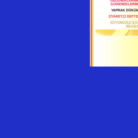
GELENEKLERİMİ
GÖRENEKLERİM
YAPRAK DÖKÜ
ZİYARETÇİ DEFTE
KÖYÜMÜZLE İLGİ
BİLGİL