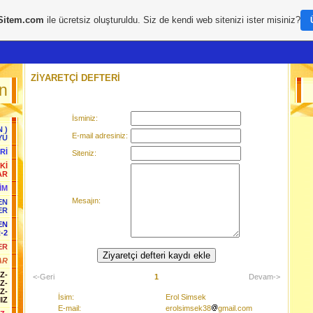
Sitem.com
ile ücretsiz oluşturuldu. Siz de kendi web sitenizi ister misiniz?
ZİYARETÇİ DEFTERİ
n
İsminiz:
 )
E-mail adresiniz:
YÜ
Rİ
Siteniz:
Kİ
AR
İM
Mesajın:
EN
ER
EN
-2
ER
AR
Z-
<-Geri
1
Devam->
Z-
Z-
İsim:
Erol Simsek
IZ
E-mail:
erolsimsek38
gmail.com